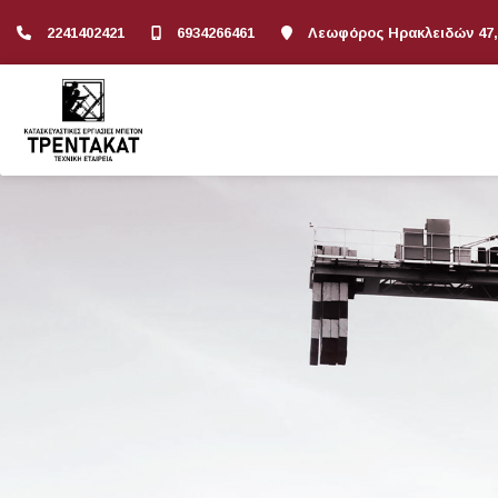
2241402421
6934266461
Λεωφόρος Ηρακλειδών 47,